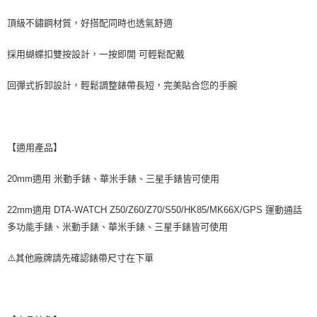
萊爾富取貨付款
頂級不鏽鋼材質，好搭配同時也透氣舒適
每筆NT$60，滿NT$598(含以上)免運費
付款後萊爾富取貨
採用蝴蝶扣雙按設計，一按即開 可輕鬆配戴
每筆NT$60，滿NT$598(含以上)免運費
回彈式拆卸設計，輕鬆調整錶帶長短，完美貼合您的手腕
7-11取貨付款
每筆NT$60，滿NT$598(含以上)免運費
付款後7-11取貨
【適用產品】
每筆NT$60，滿NT$598(含以上)免運費
20mm適用 米動手錶、華米手錶、三星手錶皆可使用
宅配
每筆NT$60，滿NT$800(含以上)免運費
22mm適用 DTA-WATCH Z50/Z60/Z70/S50/HK85/MK66X/GPS 運動通話
多功能手錶、米動手錶、華米手錶、三星手錶皆可使用
外島宅配
每筆NT$100
⚠️其他廠牌請先確認錶帶尺寸在下單