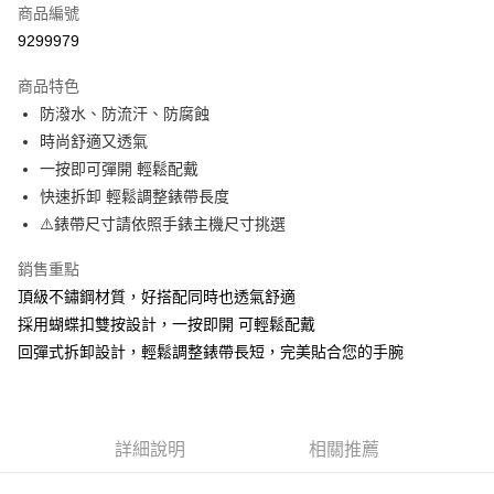
商品編號
超商取貨付款
9299979
LINE Pay
商品特色
Apple Pay
防潑水、防流汗、防腐蝕
時尚舒適又透氣
街口支付
一按即可彈開 輕鬆配戴
悠遊付
快速拆卸 輕鬆調整錶帶長度
⚠️錶帶尺寸請依照手錶主機尺寸挑選
Google Pay
銷售重點
ATM付款
頂級不鏽鋼材質，好搭配同時也透氣舒適
採用蝴蝶扣雙按設計，一按即開 可輕鬆配戴
運送方式
回彈式拆卸設計，輕鬆調整錶帶長短，完美貼合您的手腕
全家取貨付款
每筆NT$60，滿NT$499(含以上)免運費
付款後全家取貨
詳細說明
相關推薦
每筆NT$60，滿NT$499(含以上)免運費