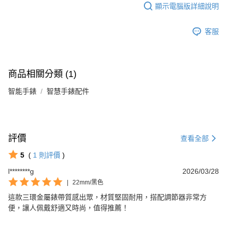
顯示電腦版詳細說明
客服
商品相關分類 (1)
智能手錶
智慧手錶配件
評價
查看全部
5
(
1
則評價
)
l********g
2026/03/28
|
22mm/黑色
這款三環金屬錶帶質感出眾，材質堅固耐用，搭配調節器非常方
便，讓人佩戴舒適又時尚，值得推薦！