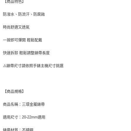
【商品特色】
防潑水、防流汗、防腐蝕
時尚舒適又透氣
一按即可彈開 輕鬆配戴
快速拆卸 輕鬆調整錶帶長度
⚠️錶帶尺寸請依照手錶主機尺寸挑選
【商品規格】
商品名稱：三環金屬錶帶
適用尺寸：20-22mm適用
錶帶材質：不鏽鋼