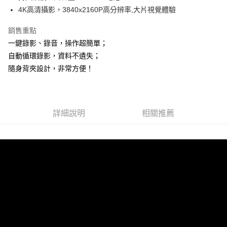
萊爾富取貨付款
4K高清攝影，3840x2160P高分辨率,大片視覺體驗
每筆NT$60，滿NT$598(含以上)免運費
銷售重點
付款後萊爾富取貨
一鍵錄影、錄音，操作超簡單；
每筆NT$60，滿NT$598(含以上)免運費
自動循環錄影，資料不遺失；
隨身背夾設計，非常方便！
7-11取貨付款
每筆NT$60，滿NT$598(含以上)免運費
付款後7-11取貨
詳細說明
相關推薦
每筆NT$60，滿NT$598(含以上)免運費
宅配
每筆NT$60，滿NT$800(含以上)免運費
外島宅配
每筆NT$100