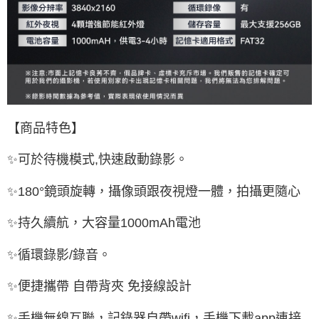
【商品特色】
✨可於待機模式,快速啟動錄影。
✨180°鏡頭旋轉，攝像頭跟夜視燈一體，拍攝更隨心
✨持久續航，大容量1000mAh電池
✨循環錄影/錄音。
✨便捷攜帶 自帶背夾 免接線設計
✨手機無線互聯，記錄器自帶wifi，手機下載app連接