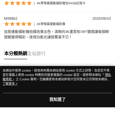
|
4K帶螢幕運動攝影機含64GB記憶卡
M99862
2025/09/10
|
4K帶螢幕運動攝影機
這款運動攝影機拍攝效果出色，清晰的4K畫質和180°鏡頭讓每個瞬
間都變得精彩，夜視功能也讓我驚喜不已！
本分類熱銷
全站排行
本網站中使用 cookie，欲查詢有關本網站使用 cookie 方式之詳情，及若您不希
熱門標籤
望在電腦上使用 cookie 時應如何變更電腦的 cookie 設定，請參閱本網站「
隱私
權條款
」之 Cookie 聲明。您繼續使用本網站即表示您同意本公司得按本網站使
用條款之 Cookie 聲明使用 cookie。
了解更多 >
我知道了