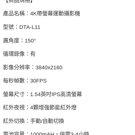
【商品規格】
產品名稱：4K帶螢幕運動攝影機
型號：DTA-L11
廣角度：150°
循環錄像：有
影像分辨率：3840x2160
每秒幀數：30FPS
螢幕尺寸：1.54英吋IPS高清螢幕
紅外夜視：4顆增強節能紅外燈
紅外切換：手動/自動切換
電池容量：1000mAH，供電3-4小時