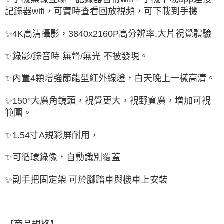
記錄器wifi，可實時查看回放視頻，可下載到手機
✨4K高清攝影，3840x2160P高分辨率,大片視覺體驗
✨錄影/錄音時 無聲/無光 不被發現。
✨內置4顆增強節能型紅外線燈，白天晚上一樣高清。
✨150°大廣角鏡頭，視覺更大，視野寬廣，增加可視
範圍。
✨1.54寸A規彩屏耐用，
✨可循環錄像，自動識別覆蓋
✨副手把固定架 可於腳踏車與機車上安裝