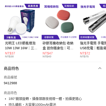
超商取貨付款
LINE Pay
Apple Pay
街口支付
悠遊付
光明王 LED節能燈泡
矽膠耳機收納包 收納
強光手電筒 手電
10W 13W 16W｜三種
盒 迷你隨身包｜可水
USB充電｜輕盈
Google Pay
色溫、CP值超高
洗、抗衝擊
生活防水
NT$37
NT$47
NT$72
NT$38
NT$49
NT$75
ATM付款
商品特色
運送方式
商品編號
全家取貨付款
9412988
每筆NT$60，滿NT$499(含以上)免運費
商品特色
付款後全家取貨
180°鏡頭旋轉，攝像頭跟夜視燈一體，拍攝更隨心
每筆NT$60，滿NT$499(含以上)免運費
持久續航，大容量1000mAh電池