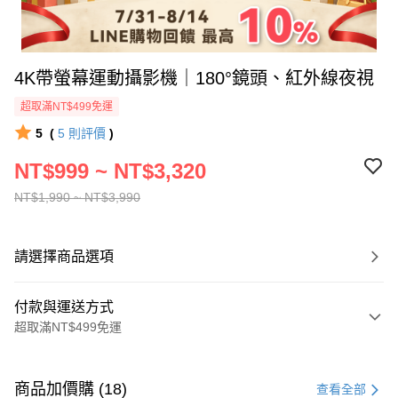
4K帶螢幕運動攝影機｜180°鏡頭、紅外線夜視
超取滿NT$499免運
5
(
5
則評價
)
NT$999 ~ NT$3,320
NT$1,990 ~ NT$3,990
請選擇商品選項
付款與運送方式
超取滿NT$499免運
付款方式
信用卡一次付款
商品加價購 (18)
查看全部