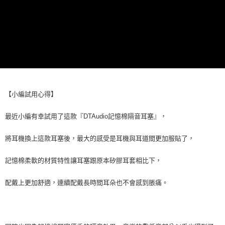
付款後萊爾富取貨
每筆NT$60，滿NT$598(含以上)免運費
7-11取貨付款
每筆NT$60，滿NT$598(含以上)免運費
付款後7-11取貨
每筆NT$60，滿NT$598(含以上)免運費
【小編試用心得】
宅配
最近小編有幸試用了這款『DTAudio記憶棉隔音耳塞』，
每筆NT$60，滿NT$800(含以上)免運費
外島宅配
將耳機換上這款耳塞後，最大的感受是耳機與耳道間更加服貼了，
每筆NT$100
記憶棉柔軟的材質特性讓耳塞跟原本矽膠耳套相比下，
配戴上更加舒適，連續配戴長時間耳朵也不會感到脹痛。