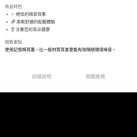
LINE Pay
商品特色
Apple Pay
✨ 絕佳的隔音效果
🌈 柔軟舒適的配戴體驗
街口支付
👂 注重您的耳朵健康
悠遊付
銷售重點
Google Pay
使用記憶棉耳塞，比一般材質耳套更能有效隔絕環境噪音。
ATM付款
運送方式
詳細說明
相關推薦
全家取貨付款
每筆NT$60，滿NT$499(含以上)免運費
付款後全家取貨
每筆NT$60，滿NT$499(含以上)免運費
萊爾富取貨付款
每筆NT$60，滿NT$598(含以上)免運費