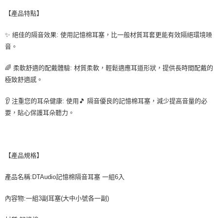
【產品特點】
✨ 絕佳的隔音效果: 使用記憶棉耳塞，比一般材質耳套更能有效隔絕環境噪
音。
🌈 柔軟舒適的配戴體驗: 材質柔軟，輕鬆適應耳道形狀，提供長時間配戴的
極致舒適感。
👂 注重您的耳朵健康: 使用🎵 隔音優良的記憶棉耳塞，減少提高音量的必
要，貼心保護耳朵聽力。
【產品規格】
產品名稱:DTAudio記憶棉隔音耳塞 一組6入
內容物:一組3副耳塞(大中小號各一副)