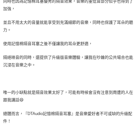
同時也因為記憶棉耳塞優秀的隔音效果，音樂的重低音部分似乎也得到了
加強，
並且不用太大的音量就能享受到充滿細節的音樂，同時也保護了耳朵的聽
力。
使用記憶棉隔音耳塞之後不僅讓我的耳朵更舒適，
隔絕噪音的同時，還提供了升級版音樂體驗，讓我在吵雜的公共場合也能
沉浸在音樂之中。
唯一的小缺點就是隔音效果太好了，可能有時候會沒有注意到周遭的人在
跟我講話😄
總體而言，『DTAudio記憶棉隔音耳塞』是音樂愛好者不可或缺的升級配
件！