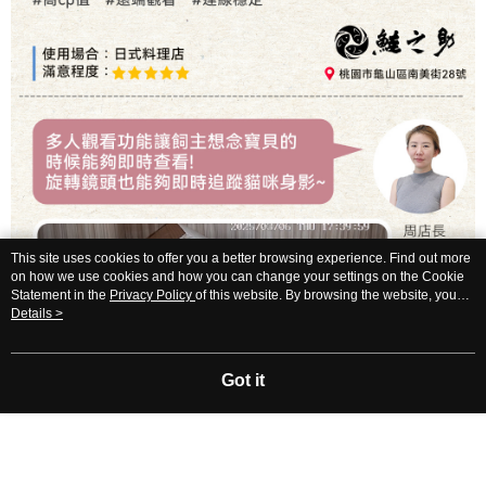
This site uses cookies to offer you a better browsing experience. Find out more
on how we use cookies and how you can change your settings on the Cookie
Statement in the
Privacy Policy
of this website. By browsing the website, you
agree to our use of cookies as described in our Cookie Statement.
Details >
Got it