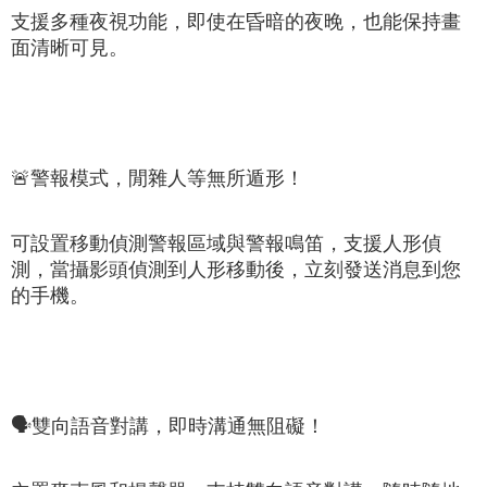
支援多種夜視功能，即使在昏暗的夜晚，也能保持畫
面清晰可見。
🚨
警報模式，閒雜人等無所遁形！
可設置移動偵測警報區域與警報鳴笛，支援人形偵
測，當攝影頭偵測到人形移動後，立刻發送消息到您
的手機。
🗣️
雙向語音對講，即時溝通無阻礙！