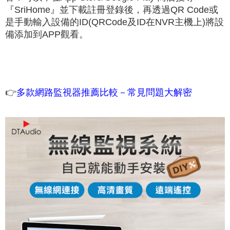
『SriHome』並下載註冊登錄後，再透過QR Code或
是手動輸入設備的ID(QRCode及ID在NVR主機上)將設
備添加到APP觀看。
👉
多款網路監視器推薦比較－常見問題大解密