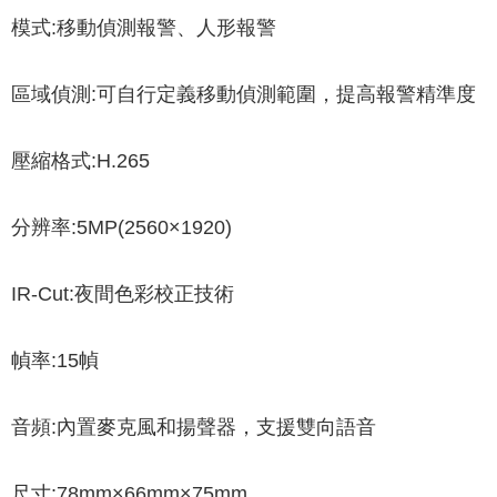
模式:移動偵測報警、人形報警
區域偵測:可自行定義移動偵測範圍，提高報警精準度
壓縮格式:H.265
分辨率:5MP(2560×1920)
IR-Cut:夜間色彩校正技術
幀率:15幀
音頻:內置麥克風和揚聲器，支援雙向語音
尺寸:78mm×66mm×75mm