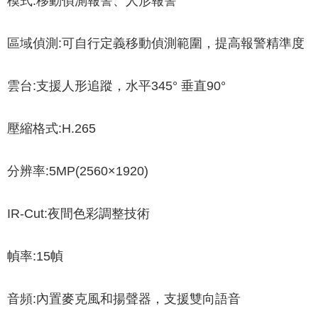
模式:移動偵測報警、人形報警
區域偵測:可自行定義移動偵測範圍，提高報警精準度
雲台:支援人形追蹤，水平345° 垂直90°
壓縮格式:H.265
分辨率:5MP(2560×1920)
IR-Cut:夜間色彩調整技術
幀率:15幀
音頻:內置麥克風和揚聲器，支援雙向語音