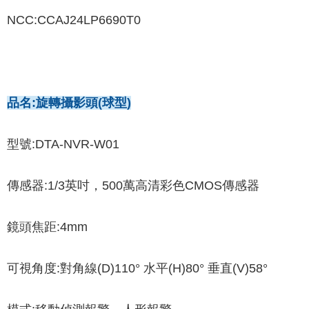
NCC:CCAJ24LP6690T0
品名:旋轉攝影頭(球型)
型號:DTA-NVR-W01
傳感器:1/3英吋，500萬高清彩色CMOS傳感器
鏡頭焦距:4mm
可視角度:對角線(D)110° 水平(H)80° 垂直(V)58°