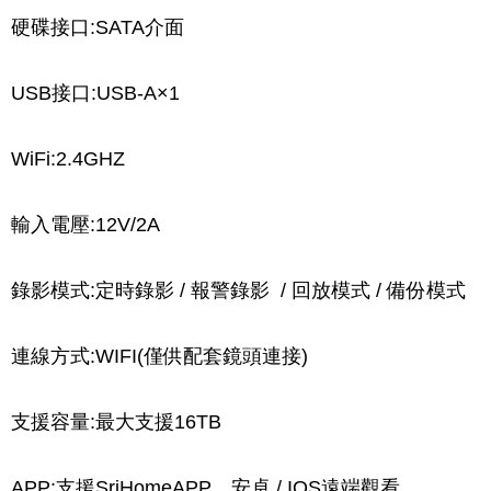
硬碟接口:SATA介面
USB接口:USB-A×1
WiFi:2.4GHZ
輸入電壓:12V/2A
錄影模式:定時錄影 / 報警錄影  / 回放模式 / 備份模式
連線方式:WIFI(僅供配套鏡頭連接)
支援容量:最大支援16TB
APP:支援SriHomeAPP，安卓 / IOS遠端觀看