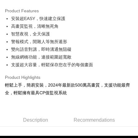
萊爾富取貨付款
NT$60/order | Free shipping on orders of NT$598 or more
Product Features
安裝超EASY，快速建立保護
付款後萊爾富取貨
高畫質監視，清晰無死角
NT$60/order | Free shipping on orders of NT$598 or more
智慧夜視，全天保護
7-11取貨付款
警報模式，閒雜人等無所遁形
雙向語音對講，即時溝通無阻礙
NT$60/order | Free shipping on orders of NT$598 or more
無線網橋功能，連接範圍超寬敞
付款後7-11取貨
支援超大容量，輕鬆保存您在乎的每個畫面
NT$60/order | Free shipping on orders of NT$598 or more
Product Highlights
宅配
輕鬆上手，簡易安裝，2024年最新款500萬高畫質，支援功能最齊
NT$60/order | Free shipping on orders of NT$800 or more
全，輕鬆擁有最具CP值監視系統
外島宅配
NT$100/order
Description
Recommendations