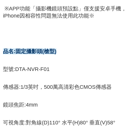
※APP功能「攝影機鏡頭預設點」僅支援安卓手機，
iPhone因相容性問題無法使用此功能※
品名:固定攝影頭(槍型)
型號:DTA-NVR-F01
傳感器:1/3英吋，500萬高清彩色CMOS傳感器
鏡頭焦距:4mm
可視角度:對角線(D)110° 水平(H)80° 垂直(V)58°