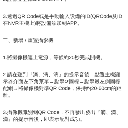
3.透過QR Code或是手動輸入設備的ID(QRCode及ID
在NVR主機上)將設備添加到APP。
三、新增 / 重置攝影機
1.將攝像機連上電源，等候約20秒完成開機。
2.請在聽到『滴、滴、滴』的提示音後，點選主機顯
示器介面左下角菜單→點擊⟳圖標→點擊最左側圖標
配網→將攝像機對準QR Code，保持約20-60cm的距
離。
3.攝像機識別到QR Code，不再發出發出『滴、滴、
滴』的提示音後，即表示配對成功。