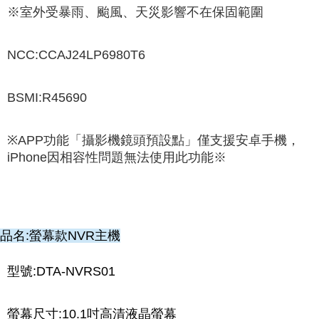
※室外受暴雨、颱風、天災影響不在保固範圍
NCC:CCAJ24LP6980T6
BSMI:R45690
※APP功能「攝影機鏡頭預設點」僅支援安卓手機，
iPhone因相容性問題無法使用此功能※
品名:螢幕款NVR主機
型號:DTA-NVRS01
螢幕尺寸:10.1吋高清液晶螢幕