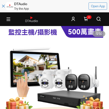
DTAudio
Open App
Try the App
0
1
/
10