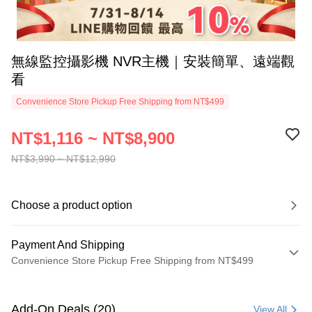
無線監控攝影機 NVR主機｜安裝簡單、遠端觀
看
Convenience Store Pickup Free Shipping from NT$499
NT$1,116 ~ NT$8,900
NT$3,990 ~ NT$12,990
Choose a product option
Payment And Shipping
Convenience Store Pickup Free Shipping from NT$499
Payment Method
Credit Card (Full Payment)
Add-On Deals (20)
View All