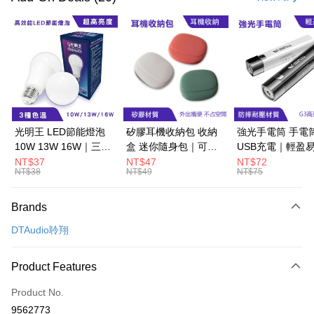
Convenience Store Pickup and Pay
LINE Pay
Apple Pay
JKOPAY
Easy Wallet
光明王 LED節能燈泡
矽膠耳機收納包 收納
強光手電筒 手電
10W 13W 16W｜三種
盒 迷你隨身包｜可水
USB充電｜輕盈
Google Pay
色溫、CP值超高
洗、抗衝擊
生活防水
NT$37
NT$47
NT$72
NT$38
NT$49
NT$75
ATM Transfer
Shipping Method
Brands
全家取貨付款
DTAudio聆翔
NT$60/order | Free shipping on orders of NT$499 or more
Product Features
付款後全家取貨
Product No.
NT$60/order | Free shipping on orders of NT$499 or more
9562773