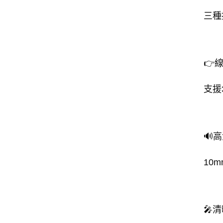
三種
👉
支援
🔊
10
🎤