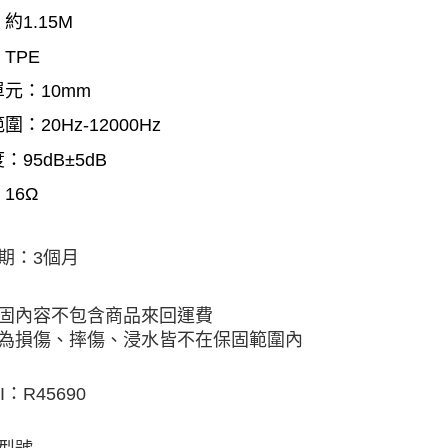
約1.15M
TPE
元：10mm
圍：20Hz-12000Hz
：95dB±5dB
16Ω
期：3個月
固內容不包含商品來回運費
為損傷、摔傷、浸水皆不在保固範圍內
I：R45690