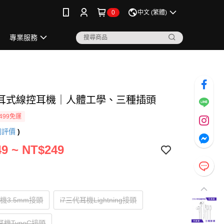
0
中文 (繁體)
專業服務
耳式線控耳機｜人體工學、三種插頭
499免運
則評價
)
9 ~ NT$249
耳機3.5mm接頭
i7三代耳機Lightning接頭
耳機TypeC接頭