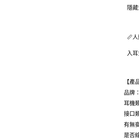
隱藏
📏
入耳
【產
品牌：
耳機
接口類型
有無
是否