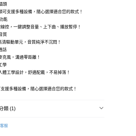
種插頭
頭可支援多種設備，隨心選擇適合您的款式！
控功能
y
鍵線控，一鍵調整音量、上下曲、播放暫停！
音質
m高清驅動單元，音質純淨不沉悶！
通話
麥克風，溝通零距離！
付款
工學
0，滿NT$499(含以上)免運費
人體工學設計，舒適配戴，不易掉落！
家取貨
可支援多種設備，隨心選擇適合您的款式！
0，滿NT$499(含以上)免運費
貨付款
類 (1)
0，滿NT$598(含以上)免運費
專區
有線耳機
爾富取貨
客服
0，滿NT$598(含以上)免運費