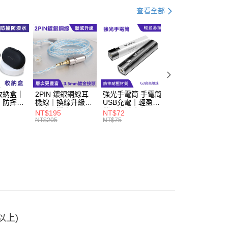
付款
查看全部
0，滿NT$598(含以上)免運費
1取貨
0，滿NT$598(含以上)免運費
貨到通知
0，滿NT$800(含以上)免運費
收納盒｜
2PIN 鍍銀銅線耳
強光手電筒 手電筒
充電線理線器 固
、防摔防
機線｜換線升級、
USB充電｜輕盈易
器 理線器｜線材
層次更豐富
攜、生活防水
納、整齊美觀
NT$195
NT$72
NT$19
00
NT$205
NT$75
5以上)