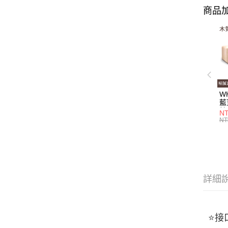
商品加
W
藍
輸
NT
串
NT
詳細
⭐️接