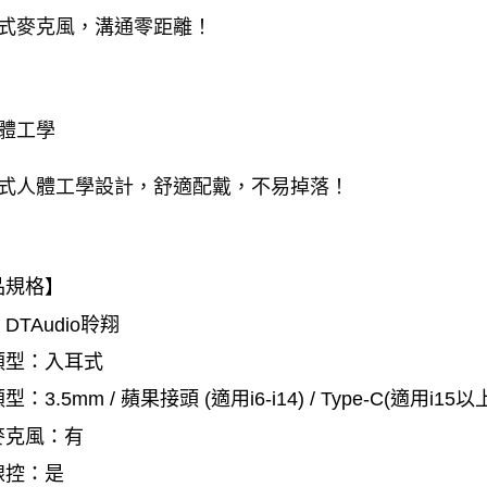
式麥克風，溝通零距離！
人體工學
式人體工學設計，舒適配戴，不易掉落！
品規格】
DTAudio聆翔
類型：入耳式
：3.5mm / 蘋果接頭 (適用i6-i14) / Type-C(適用i15以
麥克風：有
線控：是