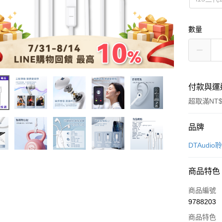
數量
付款與運
超取滿NT$
付款方式
品牌
信用卡一
DTAudio
超商取貨
商品特色
LINE Pay
商品編號
Apple Pay
9788203
商品特色
街口支付