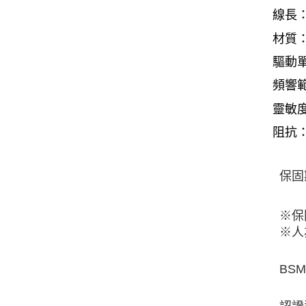
線長：
材質：
驅動單
頻響範
靈敏度
阻抗：
保固
※保
※人
BSM