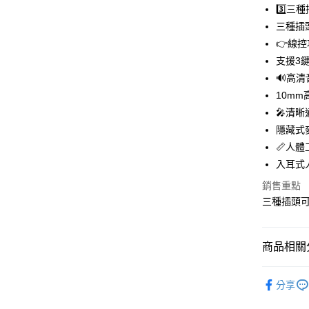
3️⃣三
悠遊付
三種插
👉線
Google Pa
支援3
ATM付款
🔊高清
10m
🎤清晰
運送方式
隱藏式
全家取貨
📏人體
每筆NT$6
入耳式
付款後全
銷售重點
三種插頭
每筆NT$6
萊爾富取
商品相關分
每筆NT$6
耳機喇叭
付款後萊
分享
每筆NT$6