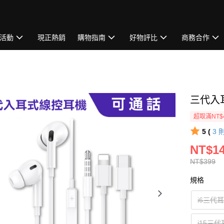
活動
現正熱銷
購物指南
好物評比
商務合作
三代入
超取滿NT$
5 (
3
NT$14
NT$399
規格
i6三代
i15三代