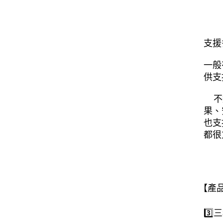
支援
一般
供支
  
果、
也支
都很
【產
3️