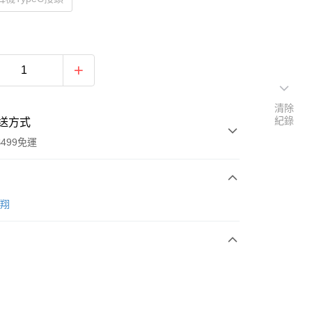
清除
紀錄
送方式
499免運
次付款
聆翔
付款