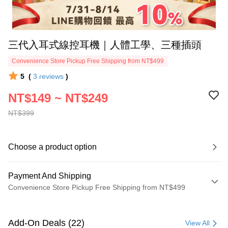
三代入耳式線控耳機｜人體工學、三種插頭
Convenience Store Pickup Free Shipping from NT$499
5
(
3
reviews
)
NT$149 ~ NT$249
NT$399
Choose a product option
Payment And Shipping
Convenience Store Pickup Free Shipping from NT$499
Payment Method
Credit Card (Full Payment)
Add-On Deals (22)
View All