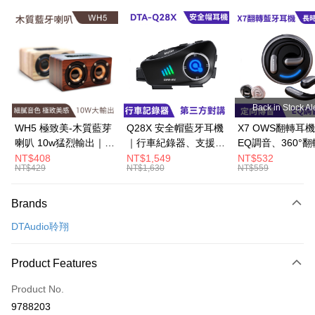
Convenience Store Pickup and Pay
LINE Pay
Apple Pay
JKOPAY
Back in Stock Al
Easy Wallet
WH5 極致美-木質藍芽
Q28X 安全帽藍牙耳機
X7 OWS翻轉耳
喇叭 10w猛烈輸出｜音
｜行車紀錄器、支援對
EQ調音、360°
Google Pay
質細膩、串聯播放
講
電倉
NT$408
NT$1,549
NT$532
NT$429
NT$1,630
NT$559
ATM Transfer
Shipping Method
Brands
全家取貨付款
DTAudio聆翔
NT$60/order | Free shipping on orders of NT$499 or more
Product Features
付款後全家取貨
Product No.
NT$60/order | Free shipping on orders of NT$499 or more
9788203