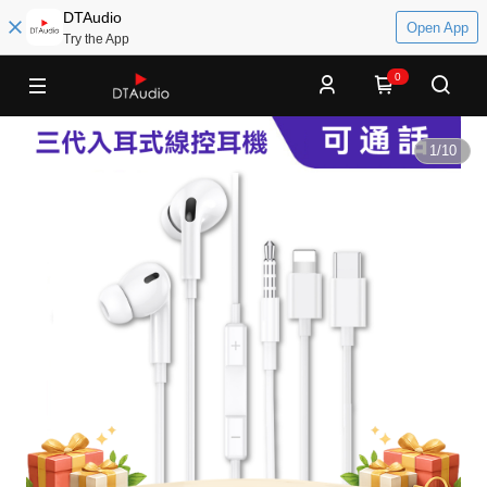
DTAudio
Open App
Try the App
0
1
/
10