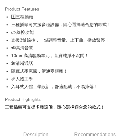
萊爾富取貨付款
NT$60/order | Free shipping on orders of NT$598 or more
Product Features
3️⃣三種插頭
付款後萊爾富取貨
三種插頭可支援多種設備，隨心選擇適合您的款式！
NT$60/order | Free shipping on orders of NT$598 or more
👉線控功能
7-11取貨付款
支援3鍵線控，一鍵調整音量、上下曲、播放暫停！
🔊高清音質
NT$60/order | Free shipping on orders of NT$598 or more
10mm高清驅動單元，音質純淨不沉悶！
付款後7-11取貨
🎤清晰通話
NT$60/order | Free shipping on orders of NT$598 or more
隱藏式麥克風，溝通零距離！
📏人體工學
宅配
入耳式人體工學設計，舒適配戴，不易掉落！
NT$60/order | Free shipping on orders of NT$800 or more
Product Highlights
外島宅配
三種插頭可支援多種設備，隨心選擇適合您的款式！
NT$100/order
Description
Recommendations