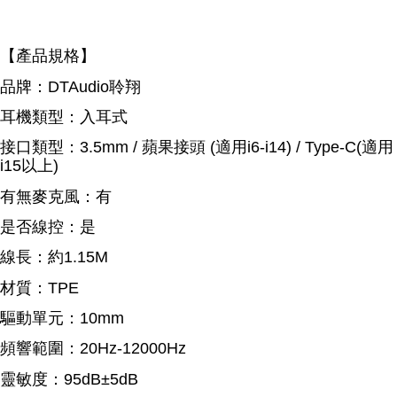
【產品規格】
品牌：DTAudio聆翔
耳機類型：入耳式
接口類型：3.5mm / 蘋果接頭 (適用i6-i14) / Type-C(適用
i15以上)
有無麥克風：有
是否線控：是
線長：約1.15M
材質：TPE
驅動單元：10mm
頻響範圍：20Hz-12000Hz
靈敏度：95dB±5dB