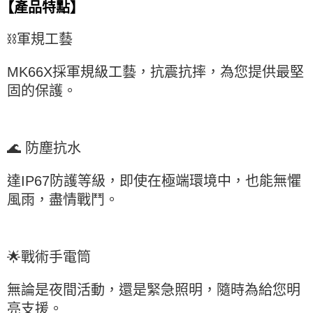
【產品特點】
⛓️軍規工藝
MK66X採軍規級工藝，抗震抗摔，為您提供最堅
固的保護。
🌊 防塵抗水
達IP67防護等級，即使在極端環境中，也能無懼
風雨，盡情戰鬥。
🌟戰術手電筒
無論是夜間活動，還是緊急照明，隨時為給您明
亮支援。