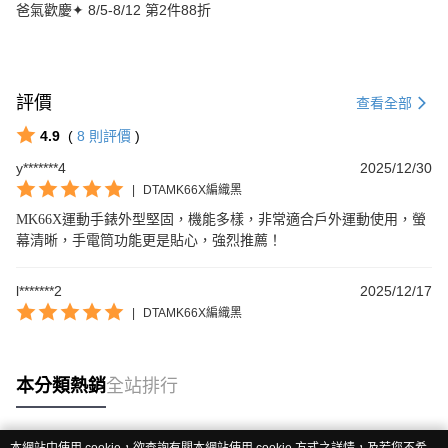
爸氣歡慶✦ 8/5-8/12 第2件88折
評價
查看全部
4.9
(
8
則評價
)
y*******4
2025/12/30
|
DTAMK66X編織黑
MK66X運動手錶外型堅固，機能多樣，非常適合戶外運動使用，螢
幕清晰，手電筒功能更是貼心，強烈推薦！
l*******2
2025/12/17
|
DTAMK66X編織黑
本分類熱銷
全站排行