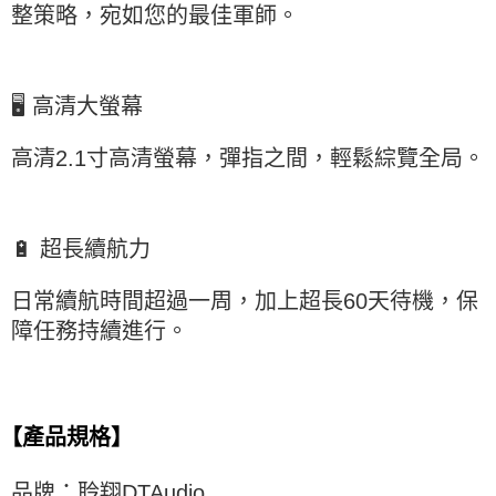
整策略，宛如您的最佳軍師。
🖥️ 高清大螢幕
高清2.1寸高清螢幕，彈指之間，輕鬆綜覽全局。
🔋 超長續航力
日常續航時間超過一周，加上超長60天待機，保
障任務持續進行。
【產品規格】
品牌：聆翔DTAudio