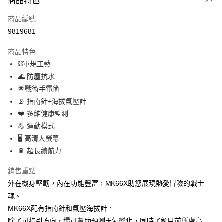
商品特色
信用卡一次付款
商品編號
超商取貨付款
9819681
LINE Pay
商品特色
Apple Pay
⛓️軍規工藝
🌊 防塵抗水
街口支付
🌟戰術手電筒
悠遊付
📡 指南針+海拔氣壓計
❤️ 多維健康監測
Google Pay
💪 運動模式
ATM付款
🖥️ 高清大螢幕
🔋 超長續航力
運送方式
銷售重點
全家取貨付款
外在機身堅韌，內在功能豐富，MK66X助您展現熱愛冒險的戰士
每筆NT$60，滿NT$499(含以上)免運費
魂。
付款後全家取貨
MK66X配有指南針和氣壓海拔計。
每筆NT$60，滿NT$499(含以上)免運費
除了可指引方向，還可幫助預測天氣變化，同時了解目前所處高