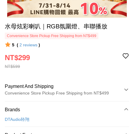
水母炫彩喇叭｜RGB氛圍燈、串聯播放
Convenience Store Pickup Free Shipping from NT$499
5
(
2
reviews
)
NT$299
NT$599
Payment And Shipping
Convenience Store Pickup Free Shipping from NT$499
Payment Method
Brands
Credit Card (Full Payment)
DTAudio聆翔
Convenience Store Pickup and Pay