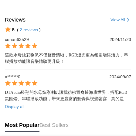
Reviews
View All
5
(
2
reviews
)
conan63529
2024/11/23
這款水母炫彩喇叭不僅聲音清晰，RGB燈光更為氛圍增添活力，串
聯播放功能讓音樂體驗更升級！
a*******0
2024/09/07
DTAudio聆翔的水母炫彩喇叭讓我彷彿置身於海底世界，搭配RGB
氛圍燈、串聯播放功能，帶來更豐富的聽覺與視覺饗宴，真的是超
讚的選擇！
Display all
Most Popular
Best Sellers