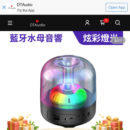
DTAudio
Open App
Try the App
0
1
/
10