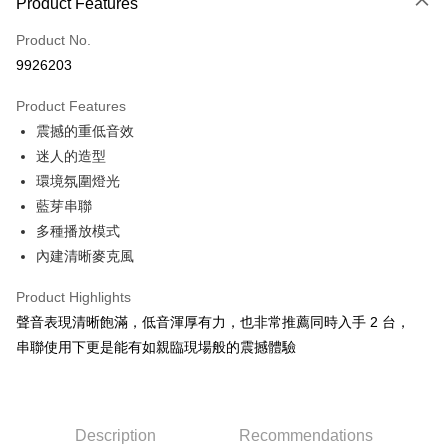
LINE Pay
Product Features
Apple Pay
Product No.
9926203
JKOPAY
Product Features
Easy Wallet
震撼的重低音效
Google Pay
迷人的造型
環境氛圍燈光
ATM Transfer
藍芽串聯
Shipping Method
多種播放模式
內建清晰麥克風
全家取貨付款
NT$60/order | Free shipping on orders of NT$499 or more
Product Highlights
聲音表現清晰飽滿，低音渾厚有力，也非常推薦同時入手 2 台，
付款後全家取貨
串聯使用下更是能有如親臨現場般的震撼體驗
NT$60/order | Free shipping on orders of NT$499 or more
萊爾富取貨付款
NT$60/order | Free shipping on orders of NT$598 or more
Description
Recommendations