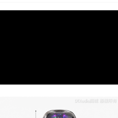
付款後萊爾富取貨
NT$60/order | Free shipping on orders of NT$598 or more
7-11取貨付款
NT$60/order | Free shipping on orders of NT$598 or more
付款後7-11取貨
NT$60/order | Free shipping on orders of NT$598 or more
宅配
NT$60/order | Free shipping on orders of NT$800 or more
外島宅配
NT$100/order