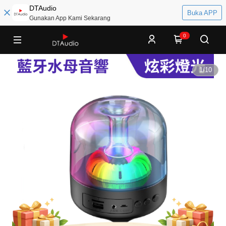
DTAudio
Buka APP
Gunakan App Kami Sekarang
0
1
/
10