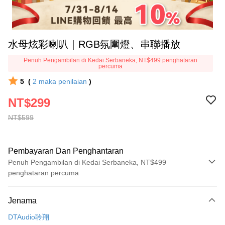
水母炫彩喇叭｜RGB氛圍燈、串聯播放
Penuh Pengambilan di Kedai Serbaneka, NT$499 penghataran
percuma
5
(
2
maka penilaian
)
NT$299
NT$599
Pembayaran Dan Penghantaran
Penuh Pengambilan di Kedai Serbaneka, NT$499
penghataran percuma
Kaedah Pembayaran
Jenama
Kad Kredit (Bayaran Penuh)
DTAudio聆翔
Pengambilan di Kedai Serbaneka