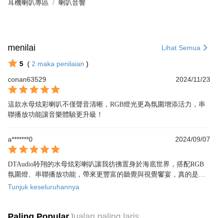
耳機喇叭專區
喇叭音響
menilai
Lihat Semua
5
(
2
maka penilaian
)
conan63529
2024/11/23
這款水母炫彩喇叭不僅聲音清晰，RGB燈光更為氛圍增添活力，串
聯播放功能讓音樂體驗更升級！
a*******0
2024/09/07
DTAudio聆翔的水母炫彩喇叭讓我彷彿置身於海底世界，搭配RGB
氛圍燈、串聯播放功能，帶來更豐富的聽覺與視覺饗宴，真的是超
讚的選擇！
Tunjuk keseluruhannya
Paling Popular
Jualan paling laris