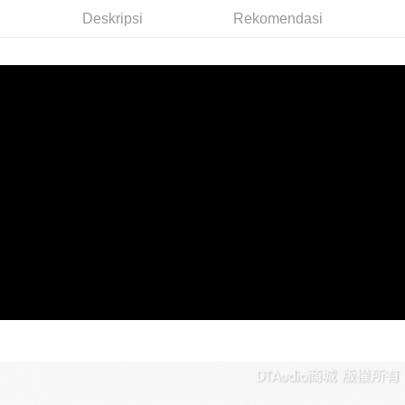
Deskripsi
Rekomendasi
萊爾富取貨付款
NT$60/pesanan | Penghantaran percuma untuk pesanan
NT$598 atau lebih
付款後萊爾富取貨
NT$60/pesanan | Penghantaran percuma untuk pesanan
NT$598 atau lebih
7-11取貨付款
NT$60/pesanan | Penghantaran percuma untuk pesanan
NT$598 atau lebih
付款後7-11取貨
NT$60/pesanan | Penghantaran percuma untuk pesanan
NT$598 atau lebih
宅配
NT$60/pesanan | Penghantaran percuma untuk pesanan
NT$800 atau lebih