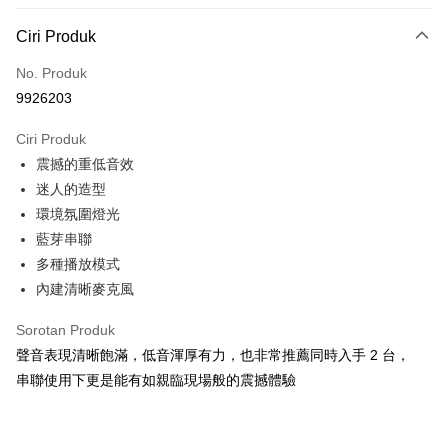
LINE Pay
Ciri Produk
Apple Pay
No. Produk
9926203
JKOPAY
Ciri Produk
Easy Wallet
震撼的重低音效
Google Pay
迷人的造型
環境氛圍燈光
Pemindahan ATM
藍芽串聯
Pilihan Penghantaran
多種播放模式
內建清晰麥克風
全家取貨付款
NT$60/pesanan | Penghantaran percuma untuk pesanan
Sorotan Produk
NT$499 atau lebih
聲音表現清晰飽滿，低音渾厚有力，也非常推薦同時入手 2 台，
串聯使用下更是能有如親臨現場般的震撼體驗
付款後全家取貨
NT$60/pesanan | Penghantaran percuma untuk pesanan
NT$499 atau lebih